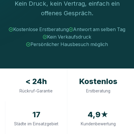
Kein Druck, kein Vertrag, einfach ein
offenes Gespräch.
Kostenlose Erstberatung
Antwort am selben Tag
Kein Verkaufsdruck
Persönlicher Hausbesuch möglich
< 24h
Kostenlos
Rückruf-Garantie
Erstberatung
17
4,9★
Städte im Einsatzgebiet
Kundenbewertung