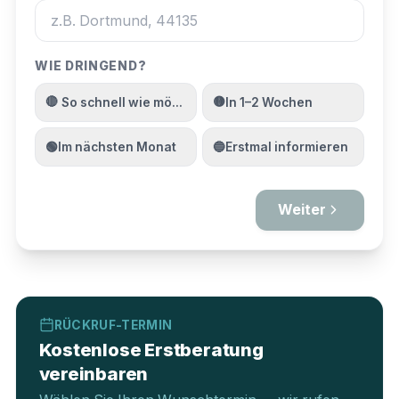
WIE DRINGEND?
🔴
🟡
So schnell wie möglich
In 1–2 Wochen
🟢
🔵
Im nächsten Monat
Erstmal informieren
Weiter
RÜCKRUF-TERMIN
Kostenlose Erstberatung
vereinbaren