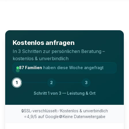
Kostenlos anfragen
In 3 Schritten zur persönlichen Beratung –
kostenlos & unverbindlich
87
Familien
haben diese Woche angefragt
1
2
3
Schritt
1
von 3 —
Leistung & Ort
🔒
SSL-verschlüsselt
✅
Kostenlos & unverbindlich
⭐
4,9/5 auf Google
🚫
Keine Datenweitergabe