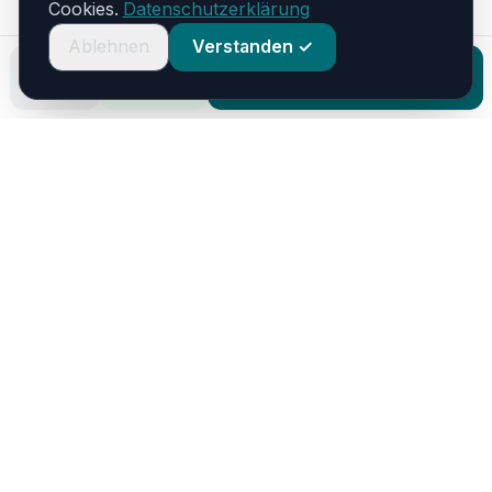
Cookies.
Datenschutzerklärung
Ablehnen
Verstanden ✓
Anrufen
WhatsApp
Formular ausfüllen
🏡
Helping
Home
Helping Home Services
eine Marke der Hesselmann Beratung UG (haftungsbeschränkt)
📍 Schloßstraße 184, 46535 Dinslaken