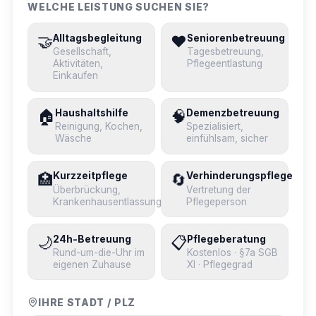
WELCHE LEISTUNG SUCHEN SIE?
🤝
❤️
Alltagsbegleitung
Seniorenbetreuung
Gesellschaft,
Tagesbetreuung,
Aktivitäten,
Pflegeentlastung
Einkaufen
🏠
🧠
Haushaltshilfe
Demenzbetreuung
Reinigung, Kochen,
Spezialisiert,
Wäsche
einfühlsam, sicher
🏥
🔄
Kurzzeitpflege
Verhinderungspflege
Überbrückung,
Vertretung der
Krankenhausentlassung
Pflegeperson
🌙
📋
24h-Betreuung
Pflegeberatung
Rund-um-die-Uhr im
Kostenlos · §7a SGB
eigenen Zuhause
XI · Pflegegrad
IHRE STADT / PLZ