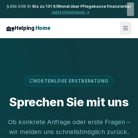
Zum Inhalt springen
§45b SGB XI:
Bis zu 131 €/Monat über Pflegekasse finanzierbar
Jetzt informieren →
🏡
Helping
Home
KOSTENLOSE ERSTBERATUNG
Sprechen Sie mit uns
Ob konkrete Anfrage oder erste Fragen –
wir melden uns schnellstmöglich zurück.