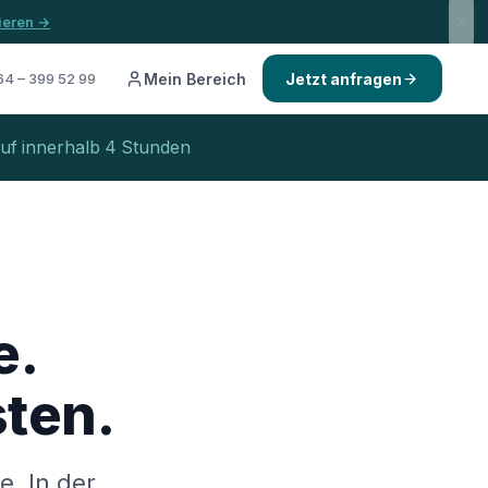
mieren →
4 – 399 52 99
Mein Bereich
Jetzt anfragen
uf innerhalb 4 Stunden
e.
ten.
e. In der