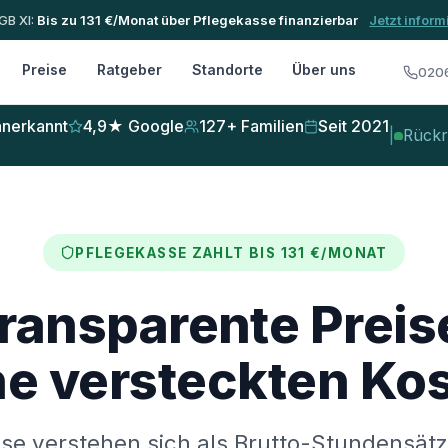
GB XI:
Bis zu 131 €/Monat über Pflegekasse finanzierbar
Jetzt infor
Preise
Ratgeber
Standorte
Über uns
0206
nerkannt
4,9★ Google
127+ Familien
Seit 2021
|
Rückr
PFLEGEKASSE ZAHLT BIS 131 €/MONAT
ransparente Preis
ne versteckten Kos
ise verstehen sich als Brutto-Stundensätz