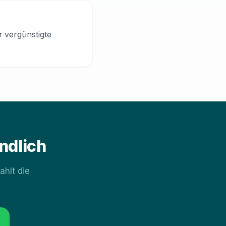
r vergünstigte
ndlich
hlt die