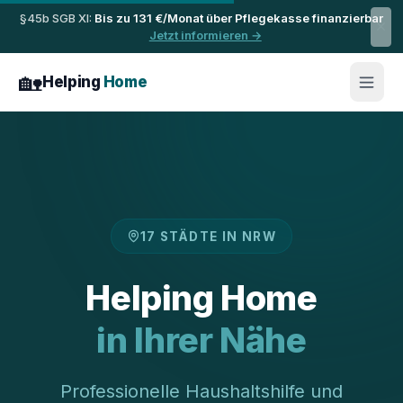
Zum Inhalt springen
§45b SGB XI:
Bis zu 131 €/Monat über Pflegekasse finanzierbar
Jetzt informieren →
🏡
Helping
Home
17 STÄDTE IN NRW
Helping Home
in Ihrer Nähe
Professionelle Haushaltshilfe und