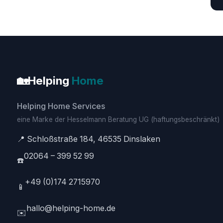
🏡
Helping
Home
Helping Home Services
eine Marke der Hesselmann Beratung UG (haftungsbeschränkt)
📍 Schloßstraße 184, 46535 Dinslaken
02064 – 399 52 99
☎️
+49 (0)174 2715970
📱
hallo@helping-home.de
✉️