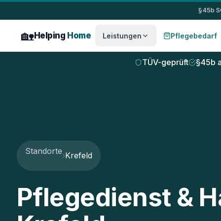
Zum Inhalt springen
§45b S
🏡
Helping
Home
Leistungen
Pflegebedarf
TÜV-geprüft
§45b a
Standorte
›
Krefeld
Pflegedienst & H