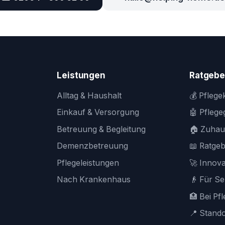
Leistungen
Ratgebe
Alltag & Haushalt
💰 Pfleg
Einkauf & Versorgung
🤖 Pfleg
Betreuung & Begleitung
🏠 Zuhau
Demenzbetreuung
📖 Ratge
Pflegeleistungen
🚀 Innova
Nach Krankenhaus
👴 Für S
🏥 Bei Pf
📍 Stand