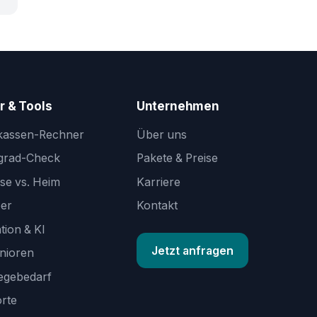
r & Tools
Unternehmen
ekassen-Rechner
Über uns
egrad-Check
Pakete & Preise
se vs. Heim
Karriere
ber
Kontakt
tion & KI
Jetzt anfragen
enioren
legebedarf
orte