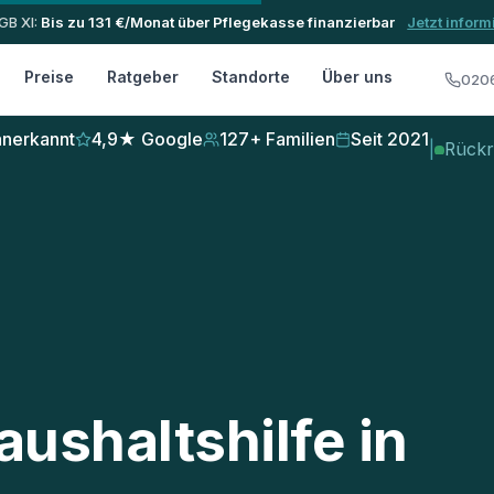
GB XI:
Bis zu 131 €/Monat über Pflegekasse finanzierbar
Jetzt infor
Preise
Ratgeber
Standorte
Über uns
0206
nerkannt
4,9★ Google
127+ Familien
Seit 2021
|
Rückr
aushaltshilfe in